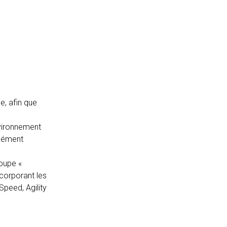
e, afin que
nvironnement
élément
roupe «
ncorporant les
 Speed, Agility