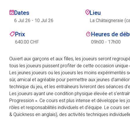
Dates
Lieu
6 Jul 26
-
10 Jul 26
La Châtaigneraie (c
Prix
Heures de débu
640.00 CHF
09h00 - 17h00
Ouvert aux garçons et aux filles, les joueurs seront regrou
tous les joueurs puissent profiter de cette occasion uniqu
Les jeunes joueurs ou les joueurs les moins expérimentés 
sûr, amical et agréable pour permettre aux jeunes d’amélio
technique du jeu, et les entraîneurs livreront des séances d’
Les joueurs ayant une condition physique élevée et s’entraî
Progression ». Ce cours est plus intense et développe les j
rôles et responsabilités individuels et d’équipe. Le cours sera
& Quickness en anglais), des activités techniques individuell