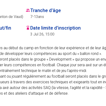
Tranche d'âge
anton de Vaud)
7
-
13
ans
t/fin
Date limite d'inscription
3 Jul 26, 15:00
pés au début du camp en fonction de leur expérience et de leur âg
e de développer leurs compétences au sport du « ballon rond ».
seront placés dans le groupe « Development » qui propose un e
rer leurs compétences en football. Chaque jour sera axé sur un 
entraînement technique le matin et de jeu l’après-midi.
nant ou jouant régulièrement au football seront placés dans le g
oueurs à travers des exercices techniques et exigeants tout en i
 axé autour des activités SAQ (la vitesse, l’agilité et la rapidité -
es et des ateliers d’attaque et de défense.