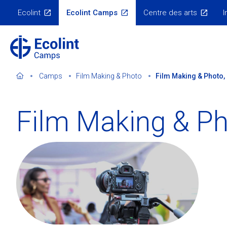
Skip
Ecolint
Ecolint Camps
Centre des arts
I
to
Menu
Écosystème
main
content
Camps
Film Making & Photo
Film Making & Photo,
Film Making & P