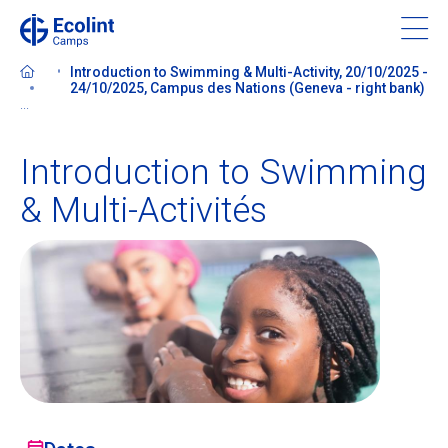
Skip
to
main
Introduction to Swimming & Multi-Activity, 20/10/2025 -
content
24/10/2025, Campus des Nations (Geneva - right bank)
...
Introduction to Swimming
À propos de nos camps
& Multi-Activités
Contactez-nous
Trouver un camp
Ecolint
Ecolint Camps