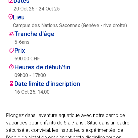
Dates
Centre des arts
20 Oct 25
-
24 Oct 25
Lieu
Institute
Campus des Nations Saconnex (Genève - rive droite)
Tranche d'âge
5
-
6
ans
Contact
Prix
690.00 CHF
Panier
Heures de début/fin
09h00 - 17h00
Date limite d'inscription
Se connecter
16 Oct 25, 14:00
Plongez dans l'aventure aquatique avec notre camp de
EN
FR
vacances pour enfants de 5 à 7 ans ! Situé dans un cadre
sécurisé et convivial, les instructeurs expérimentés de
l’école de Natation enseignent cette discipline tout en