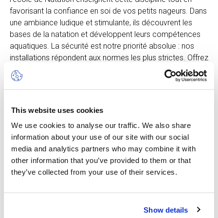
favorisant la confiance en soi de vos petits nageurs. Dans
une ambiance ludique et stimulante, ils découvrent les
bases de la natation et développent leurs compétences
aquatiques. La sécurité est notre priorité absolue : nos
installations répondent aux normes les plus strictes. Offrez
à vos enfants des vacances enrichissantes où plaisir et
progrès se conjuguent harmonieusement dans l'eau. Prêts
à plonger dans l'aventure ?
This website uses cookies
Les participants sont attendus le lundi, mercredi, jeudi et
vendredi directement à la Piscine de Varembé (Avenue
We use cookies to analyse our traffic. We also share
Giuseppe Motta 46, 1202 Genève), devant l’accueil entre
information about your use of our site with our social
8h et 9h (il n'y a pas de cours de natation le mardi).
media and analytics partners who may combine it with
Le mardi, les participants sont attendus directement au
other information that you’ve provided to them or that
campus des Nations.
they’ve collected from your use of their services.
Vous pourrez récupérer vos enfants dès 17h et jusqu’à
17h30 au plus tard tous les jours au campus des Nations.
Show details