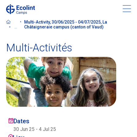
Skip
to
main
Multi-Activity, 30/06/2025 - 04/07/2025, La
content
...
Châtaigneraie campus (canton of Vaud)
Multi-Activités
À propos de nos camps
Contactez-nous
Trouver un camp
Ecolint
Dates
Ecolint Camps
30 Jun 25
-
4 Jul 25