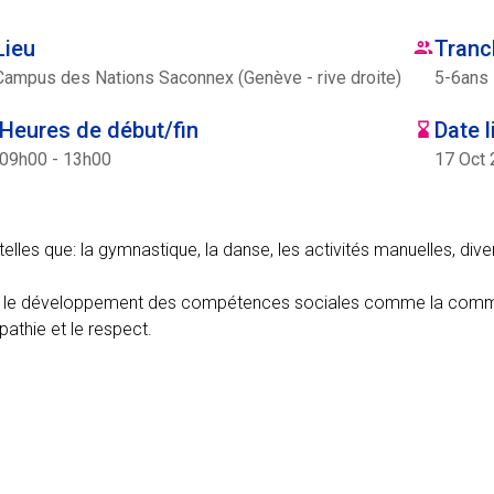
Lieu
Tranc
Campus des Nations Saconnex (Genève - rive droite)
5
-
6
ans
Heures de début/fin
Date l
09h00 - 13h00
17 Oct 
elles que: la gymnastique, la danse, les activités manuelles, diver
sur le développement des compétences sociales comme la commu
pathie et le respect.