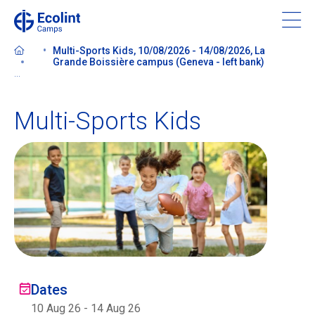
Skip
to
main
Multi-Sports Kids, 10/08/2026 - 14/08/2026, La
content
Grande Boissière campus (Geneva - left bank)
...
Multi-Sports Kids
À propos de nos camps
Contactez-nous
Trouver un camp
Ecolint
Dates
Ecolint Camps
10 Aug 26
-
14 Aug 26