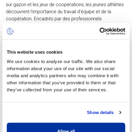
sur gazon et les jeux de coopérations, les jeunes athlètes
découvrent l'importance du travail d'équipe et de la
coopération. Encadrés par des professionnels
expérimentés et attentionnés, ils apprennent les bases de
chaque sport, renforçant ainsi leur confiance en eux et
leur estime personnelle. Les activités dynamiques et
adaptées à leur âge stimulent leur enthousiasme et leur
This website uses cookies
curiosité naturelle. Au sein de ce camp, l'apprentissage se
vit avec joie et les souvenirs créés deviennent des
We use cookies to analyse our traffic. We also share
fondations solides pour leur avenir sportif et personnel.
information about your use of our site with our social
media and analytics partners who may combine it with
other information that you’ve provided to them or that
they’ve collected from your use of their services.
Autres dates disponibles
Show details
Allow all