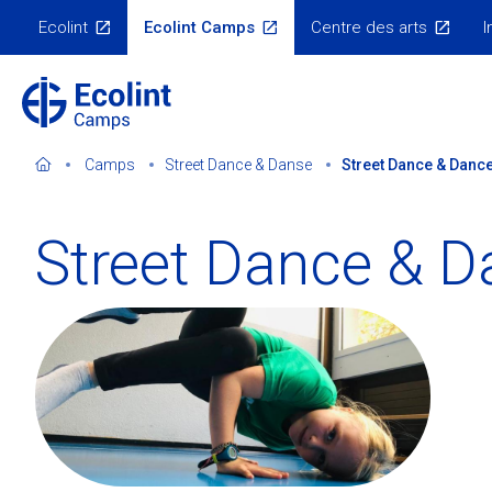
Skip
Ecolint
Ecolint Camps
Centre des arts
I
to
Menu
Écosystème
main
content
Camps
Street Dance & Danse
Street Dance & Dance
Street Dance & D