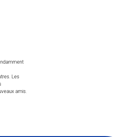
épendamment
utres. Les
s
ouveaux amis.