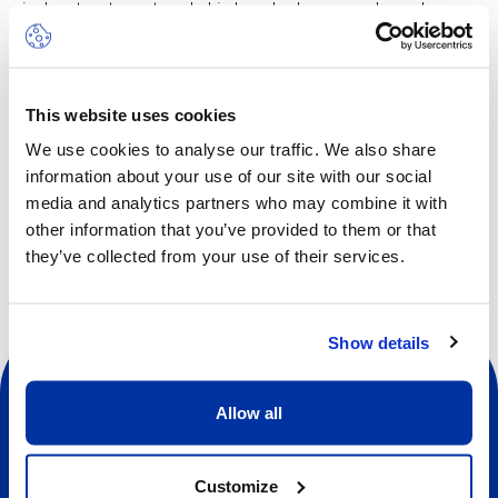
incluant, entre autres, le hip hop, la danse moderne, la
Zumba et bien d’autres. Les élèves amélioreront leurs
compétences générales, apprendront de nouveaux
éléments et astuces, élaboreront de nouvelles
This website uses cookies
chorégraphies, progresseront en souplesse et en
endurance, s’entraîneront avec d’excellents entraîneurs et
We use cookies to analyse our traffic. We also share
se feront de nouveaux amis.
information about your use of our site with our social
media and analytics partners who may combine it with
other information that you’ve provided to them or that
they’ve collected from your use of their services.
Show details
Allow all
Customize
Sociale