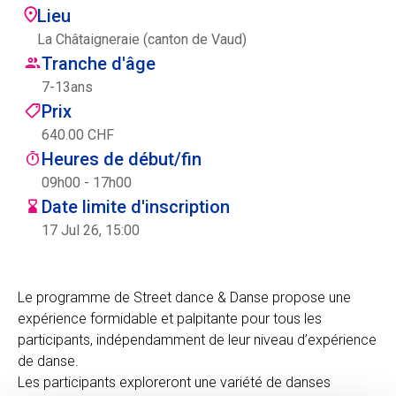
Lieu
Centre des arts
La Châtaigneraie (canton de Vaud)
Tranche d'âge
Institute
7
-
13
ans
Prix
640.00 CHF
Contact
Heures de début/fin
Panier
09h00 - 17h00
Date limite d'inscription
17 Jul 26, 15:00
Se connecter
Le programme de Street dance & Danse propose une
expérience formidable et palpitante pour tous les
EN
FR
participants, indépendamment de leur niveau d’expérience
de danse.
Les participants exploreront une variété de danses