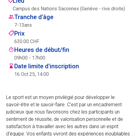
Lieu
Centre des arts
Campus des Nations Saconnex (Genève - rive droite)
Tranche d'âge
Institute
7
-
13
ans
Prix
630.00 CHF
Contact
Heures de début/fin
09h00 - 17h00
Panier
Date limite d'inscription
16 Oct 25, 14:00
Se connecter
Le sport est un moyen privilégié pour développer le
savoir-être et le savoir-faire. C’est par un encadrement
judicieux que nous favorisons chez les participants un
EN
FR
sentiment de réussite, de valorisation personnelle et de
satisfaction à travailler avec les autres dans un esprit
d’équipe. Vos enfants vivront des expériences inoubliables