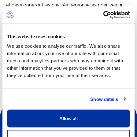
et développeront les qualités personnelles positives qui
les aideront à persévérer dans la réalisation de leurs défis.
Le camp Multi-Sports inclut les activités suivantes :
football, basketball, badminton, hockey sur gazon,
escalade et plus encore, chacune adaptée à l’âge des
This website uses cookies
participants. Le rythme est soutenu afin de stimuler
We use cookies to analyse our traffic. We also share
l’enthousiasme et la curiosité. Dans ce camp, la notion
information about your use of our site with our social
d’apprentissage est intimement liée à celle du jeu.
media and analytics partners who may combine it with
other information that you’ve provided to them or that
they’ve collected from your use of their services.
Show details
Allow all