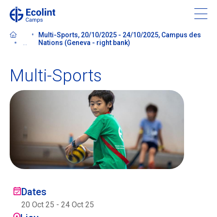
Skip
to
main
Multi-Sports, 20/10/2025 - 24/10/2025, Campus des
content
...
Nations (Geneva - right bank)
Multi-Sports
À propos de nos camps
Contactez-nous
Trouver un camp
Ecolint
Dates
Ecolint Camps
20 Oct 25
-
24 Oct 25