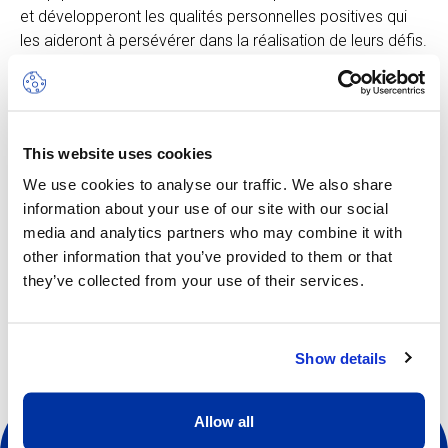
et développeront les qualités personnelles positives qui
les aideront à persévérer dans la réalisation de leurs défis.
Le camp Multi-Sports inclut les activités suivantes :
football, basketball, badminton, hockey sur gazon,
escalade et plus encore, chacune adaptée à l’âge des
participants. Le rythme est soutenu afin de stimuler
This website uses cookies
l’enthousiasme et la curiosité. Dans ce camp, la notion
d’apprentissage est intimement liée à celle du jeu.
We use cookies to analyse our traffic. We also share
information about your use of our site with our social
media and analytics partners who may combine it with
other information that you’ve provided to them or that
Autres dates disponibles
they’ve collected from your use of their services.
Show details
Allow all