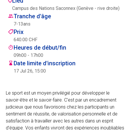
Lieu
Centre des arts
Campus des Nations Saconnex (Genève - rive droite)
Tranche d'âge
Institute
7
-
13
ans
Prix
640.00 CHF
Contact
Heures de début/fin
09h00 - 17h00
Panier
Date limite d'inscription
17 Jul 26, 15:00
Se connecter
Le sport est un moyen privilégié pour développer le
savoir-être et le savoir-faire. C’est par un encadrement
judicieux que nous favorisons chez les participants un
EN
FR
sentiment de réussite, de valorisation personnelle et de
satisfaction à travailler avec les autres dans un esprit
d’équipe. Vos enfants vivront des expériences inoubliables