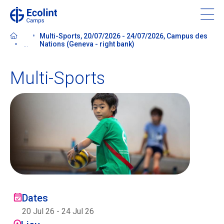
Skip
to
main
Multi-Sports, 20/07/2026 - 24/07/2026, Campus des
content
...
Nations (Geneva - right bank)
Multi-Sports
À propos de nos camps
Contactez-nous
Trouver un camp
Ecolint
Dates
Ecolint Camps
20 Jul 26
-
24 Jul 26