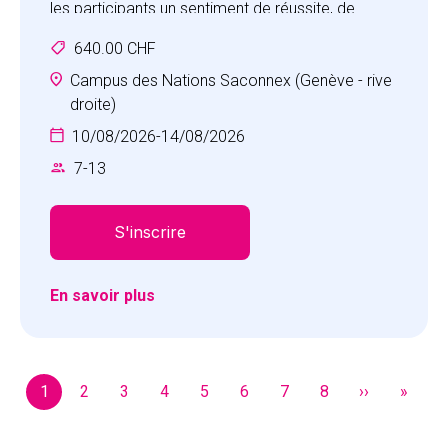
les participants un sentiment de réussite, de
valorisation personnelle et de satisfaction à
640.00 CHF
travailler avec les autres dans un esprit d’équipe.
Vos enfants vivront des expériences inoubliables
Campus des Nations Saconnex (Genève - rive
et développeront les qualités personnelles
droite)
positives qui les aideront à persévérer dans la
10/08/2026
-
14/08/2026
réalisation de leurs défis.
7
-
13
S'inscrire
En savoir plus
Pagination
1
2
3
4
5
6
7
8
››
»