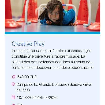
Creative Play
Instinctif et fondamental à notre existence, le jeu
constitue une ouverture à l’apprentissage. La
plupart des compétences acquises au cours de
l’enfance sont découvertes et développées par le
jeu. Creative Play offre un environnement
640.00 CHF
motivant dans lequel les enfants auront
l’occasion d’apprendre à travers des activités
Camps de La Grande Boissière (Genève - rive
amusantes et stimulantes. Ce camp ludique, tout
gauche)
en nourrissant l’imagination et en encourageant la
10/08/2026
-
14/08/2026
créativité, se concentre sur le développement