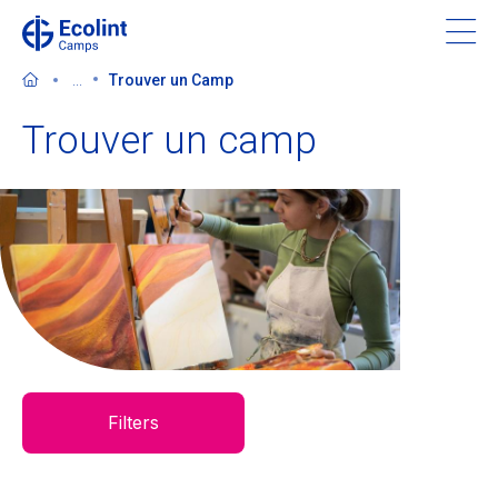
Skip
to
main
...
Trouver un Camp
content
Trouver un camp
À propos de nos camps
Contactez-nous
Trouver un camp
Ecolint
Filters
Ecolint Camps