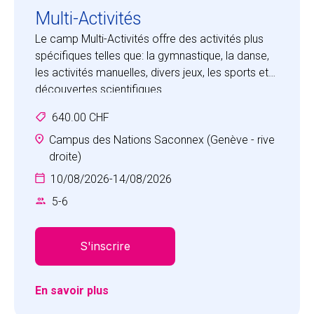
Multi-Activités
Le camp Multi-Activités offre des activités plus
spécifiques telles que: la gymnastique, la danse,
les activités manuelles, divers jeux, les sports et
découvertes scientifiques.
Les enfants feront l’expérience d’un camp
640.00 CHF
amusant, axé sur le développement des
compétences sociales comme la
Campus des Nations Saconnex (Genève - rive
communication, la coopération, la conscience de
droite)
soi, la confiance en soi, l’empathie et le respect.
10/08/2026
-
14/08/2026
5
-
6
S'inscrire
En savoir plus