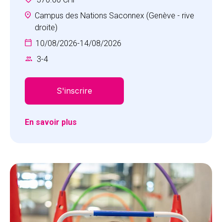
jeu. Creative Play offre un environnement
motivant dans lequel les enfants auront
Campus des Nations Saconnex (Genève - rive
l’occasion d’apprendre à travers des activités
droite)
amusantes et stimulantes.
10/08/2026
-
14/08/2026
3
-
4
S'inscrire
En savoir plus