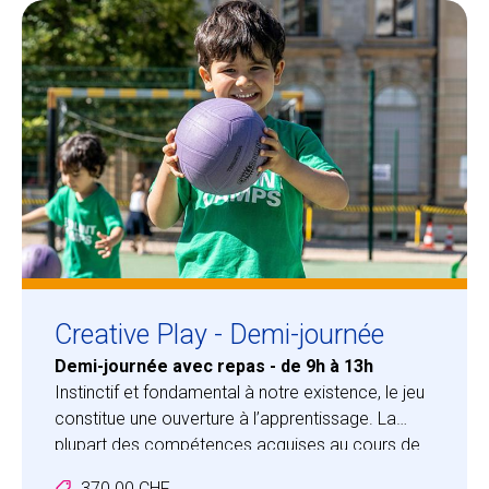
Centre des arts
Institute
Contact
Panier
Se connecter
Creative Play - Demi-journée
Demi-journée avec repas - de 9h à 13h
Instinctif et fondamental à notre existence, le jeu
EN
FR
constitue une ouverture à l’apprentissage. La
plupart des compétences acquises au cours de
l’enfance sont découvertes et développées par le
370.00 CHF