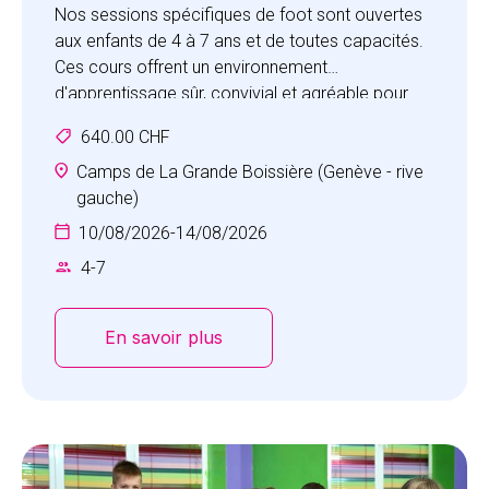
Nos sessions spécifiques de foot sont ouvertes
aux enfants de 4 à 7 ans et de toutes capacités.
Ces cours offrent un environnement
d'apprentissage sûr, convivial et agréable pour
que les enfants améliorent leurs compétences
640.00 CHF
fondamentales par le biais de défis et de jeux.
Les séances sont conçues pour développer leurs
Camps de La Grande Boissière (Genève - rive
compétences de base en coordination œil-main,
gauche)
ainsi que leurs compétences AEC (agilité,
10/08/2026
-
14/08/2026
équilibre et coordination) en course, saut,
4
-
7
atterrissage, lancer et rattrapage.
En savoir plus