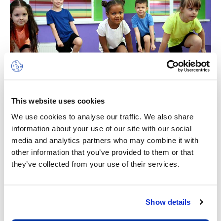
This website uses cookies
We use cookies to analyse our traffic. We also share
Gym & Danse
information about your use of our site with our social
media and analytics partners who may combine it with
Le camp de danse et de gymnastique combine
other information that you’ve provided to them or that
des éléments de deux de nos camps d’été très
they’ve collected from your use of their services.
appréciés. Les participants auront la chance de
découvrir une variété de techniques de danse et
pourront pratiquer la gymnastique au sol, ainsi
640.00 CHF
Show details
que sur des poutres, des sauts de cheval et des
anneaux.
Camps de La Grande Boissière (Genève - rive