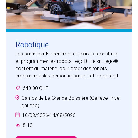
Robotique
Les participants prendront du plaisir à construire
et programmer les robots Lego®. Le kit Lego®
contient du matériel pour créer des robots
programmables personnalisables, et comprend
un ordinateur en brique Lego® intelligent qui
640.00 CHF
contrôle le système, un ensemble de capteurs et
de moteurs modulaires et des pièces Lego® de
Camps de La Grande Boissière (Genève - rive
la gamme Technic®. Une fois leur robot construit
gauche)
et les bases de la programmation Lego®
10/08/2026
-
14/08/2026
acquises, les participants pourront mettre à
8
-
13
l’épreuve leurs compétences créatives en
matière de résolution de problèmes en