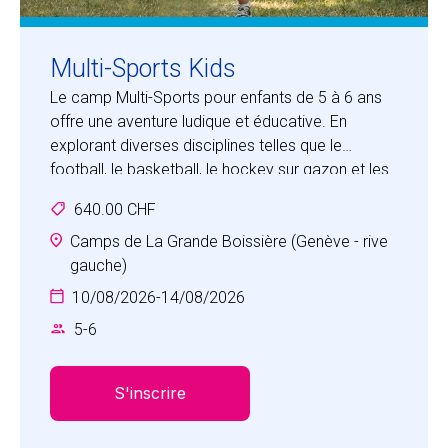
Multi-Sports Kids
Le camp Multi-Sports pour enfants de 5 à 6 ans
offre une aventure ludique et éducative. En
explorant diverses disciplines telles que le
football, le basketball, le hockey sur gazon et les
jeux de coopérations, les jeunes athlètes
640.00 CHF
découvrent l'importance du travail d'équipe et de
la coopération. Encadrés par des professionnels
Camps de La Grande Boissière (Genève - rive
expérimentés et attentionnés, ils apprennent les
gauche)
bases de chaque sport, renforçant ainsi leur
10/08/2026
-
14/08/2026
confiance en eux et leur estime personnelle. Les
5
-
6
activités dynamiques et adaptées à leur âge
stimulent leur enthousiasme et leur curiosité
naturelle.
S'inscrire