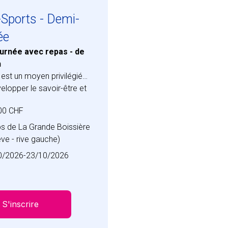
-Sports - Demi-
ée
urnée avec repas - de
h
 est un moyen privilégié
elopper le savoir-être et
-faire. C’est par un
00 CHF
ment judicieux que nous
ns chez les participants un
 de La Grande Boissière
t de réussite, de
ve - rive gauche)
tion personnelle et de
0/2026
-
23/10/2026
ion à travailler avec les
ans un esprit d’équipe.
nts vivront des
ces inoubliables et
S'inscrire
eront les qualités
lles positives qui les