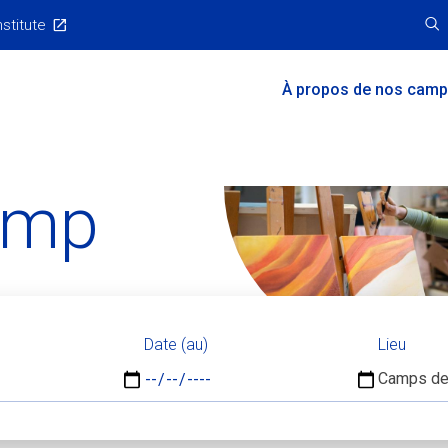
nstitute
Main
À propos de nos cam
Menu
amp
Date (au)
Lieu