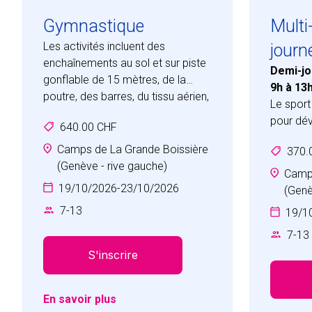
Gymnastique
Multi
Les activités incluent des
journ
enchaînements au sol et sur piste
Demi-jo
gonflable de 15 mètres, de la
9h à 13
poutre, des barres, du tissu aérien,
Le sport
de la voûte et des anneaux. Sous
pour dév
640.00 CHF
la direction du coach de
le savoir
gymnastique de l'école, l'accent
Camps de La Grande Boissière
370.
encadre
sera mis sur la réussite de chacun
(Genève - rive gauche)
favoriso
Camps
dans une ambiance ludique et
sentimen
19/10/2026
-
23/10/2026
(Genè
stimulante, et qui développe la
valorisa
7
-
13
19/1
confiance en soi, le respect de soi
satisfact
et la coopération.
7
-
13
autres d
Les participants développeront
S'inscrire
Vos enfa
leur force, leur souplesse et la
expérien
conscience de leur corps, tout en
développ
s’amusant et en accomplissant
En savoir plus
personne