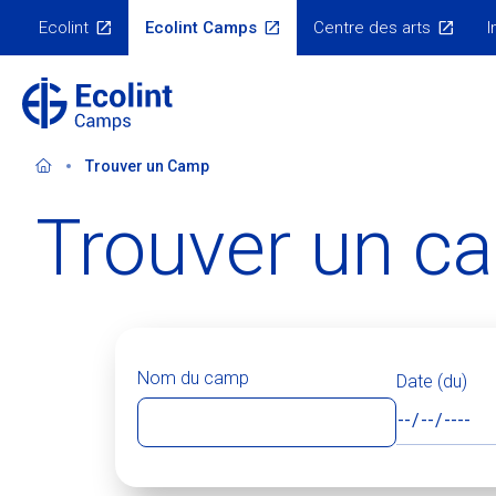
Skip
Ecolint
Ecolint Camps
Centre des arts
I
to
Menu
Écosystème
main
content
Trouver un Camp
Trouver un c
Nom du camp
Date (du)