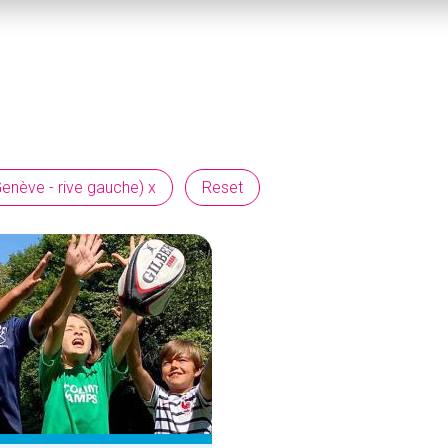
s
enève - rive gauche) x
Reset