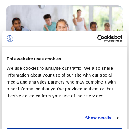
This website uses cookies
We use cookies to analyse our traffic. We also share
information about your use of our site with our social
media and analytics partners who may combine it with
other information that you’ve provided to them or that
Gym & Danse
they’ve collected from your use of their services.
Le camp de danse et de gymnastique combine
des éléments de deux de nos camps d’été très
appréciés. Les participants auront la chance de
Show details
découvrir une variété de techniques de danse et