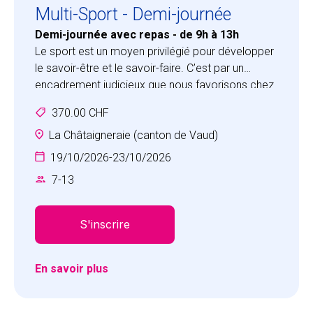
Multi-Sport - Demi-journée
Demi-journée avec repas - de 9h à 13h
Le sport est un moyen privilégié pour développer
le savoir-être et le savoir-faire. C’est par un
encadrement judicieux que nous favorisons chez
les participants un sentiment de réussite, de
370.00 CHF
valorisation personnelle et de satisfaction à
travailler avec les autres dans un esprit d’équipe.
La Châtaigneraie (canton de Vaud)
Vos enfants vivront des expériences inoubliables
19/10/2026
-
23/10/2026
et développeront les qualités personnelles
7
-
13
positives qui les aideront à persévérer dans la
réalisation de leurs défis.
S'inscrire
En savoir plus