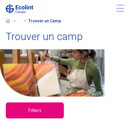
Skip
to
main
...
Trouver un Camp
content
Trouver un camp
À propos de nos camps
Contactez-nous
Trouver un camp
Ecolint
Filters
Ecolint Camps