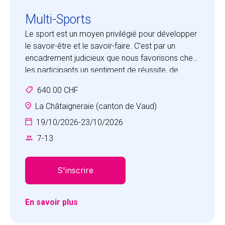
Multi-Sports
Le sport est un moyen privilégié pour développer
le savoir-être et le savoir-faire. C’est par un
encadrement judicieux que nous favorisons chez
les participants un sentiment de réussite, de
valorisation personnelle et de satisfaction à
640.00 CHF
travailler avec les autres dans un esprit d’équipe.
Vos enfants vivront des expériences inoubliables
La Châtaigneraie (canton de Vaud)
et développeront les qualités personnelles
19/10/2026
-
23/10/2026
positives qui les aideront à persévérer dans la
7
-
13
réalisation de leurs défis.
S'inscrire
En savoir plus