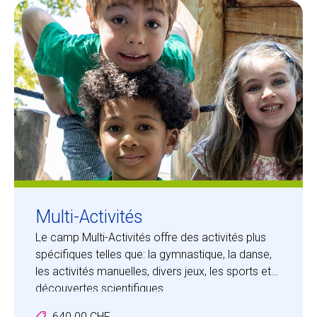
Centre des arts
Institute
Contact
Panier
Se connecter
Multi-Activités
Le camp Multi-Activités offre des activités plus
spécifiques telles que: la gymnastique, la danse,
EN
FR
les activités manuelles, divers jeux, les sports et
découvertes scientifiques.
Les enfants feront l’expérience d’un camp
640.00 CHF