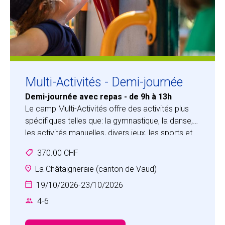
Multi-Activités - Demi-journée
Demi-journée avec repas - de 9h à 13h
Le camp Multi-Activités offre des activités plus
spécifiques telles que: la gymnastique, la danse,
les activités manuelles, divers jeux, les sports et
découvertes scientifiques.
370.00 CHF
Les enfants feront l’expérience d’un camp
amusant, axé sur le développement des
La Châtaigneraie (canton de Vaud)
compétences sociales comme la
19/10/2026
-
23/10/2026
communication, la coopération, la conscience de
4
-
6
soi, la confiance en soi, l’empathie et le respect.