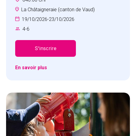
amusant, axé sur le développement des
compétences sociales comme la
La Châtaigneraie (canton de Vaud)
communication, la coopération, la conscience de
19/10/2026
-
23/10/2026
soi, la confiance en soi, l’empathie et le respect.
4
-
6
S'inscrire
En savoir plus