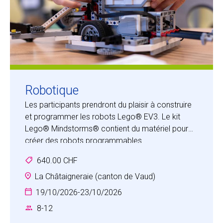
Robotique
Les participants prendront du plaisir à construire
et programmer les robots Lego® EV3. Le kit
Lego® Mindstorms® contient du matériel pour
créer des robots programmables
personnalisables, et comprend un ordinateur en
640.00 CHF
brique Lego® intelligent qui contrôle le système,
un ensemble de capteurs et de moteurs
La Châtaigneraie (canton de Vaud)
modulaires et des pièces Lego® de la gamme
19/10/2026
-
23/10/2026
Technic®.
8
-
12