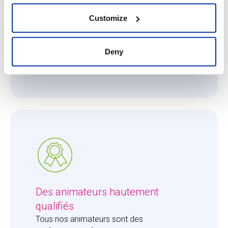
Ce qui nous importe, c'est que chaque
enfant reçoive toute l'attention qu'il ou elle
Customize
mérite. Le ratio de 8 enfants pour 1 adulte
permet à nos animateurs de se consacrer
entièrement aux enfants et de leur apporter
Deny
la juste dose d'attention.
Des animateurs hautement
qualifiés
Tous nos animateurs sont des 