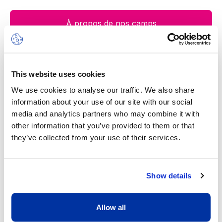
À propos de nos camps
This website uses cookies
Notre valeur ajoutée
We use cookies to analyse our traffic. We also share
information about your use of our site with our social
media and analytics partners who may combine it with
other information that you’ve provided to them or that
they’ve collected from your use of their services.
Show details
Un excellent ratio d’un adulte pour
Allow all
huit enfants