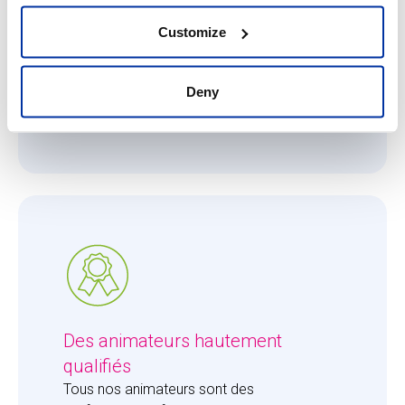
Ce qui nous importe, c'est que chaque
enfant reçoive toute l'attention qu'il ou elle
Customize
mérite. Le ratio de 8 enfants pour 1 adulte
permet à nos animateurs de se consacrer
entièrement aux enfants et de leur apporter
Deny
la juste dose d'attention.
Des animateurs hautement
qualifiés
Tous nos animateurs sont des 