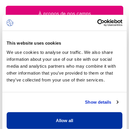
À propos de nos camps
This website uses cookies
Notre valeur ajoutée
We use cookies to analyse our traffic. We also share
information about your use of our site with our social
media and analytics partners who may combine it with
other information that you’ve provided to them or that
they’ve collected from your use of their services.
Show details
Un excellent ratio d’un adulte pour
Allow all
huit enfants