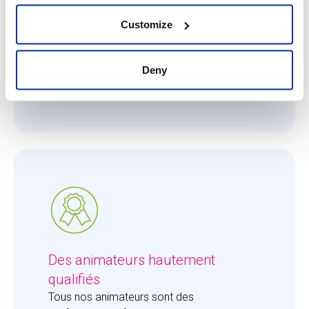
Ce qui nous importe, c'est que chaque
enfant reçoive toute l'attention qu'il ou elle
Customize
mérite. Le ratio de 8 enfants pour 1 adulte
permet à nos animateurs de se consacrer
entièrement aux enfants et de leur apporter
Deny
la juste dose d'attention.
Des animateurs hautement
qualifiés
Tous nos animateurs sont des 