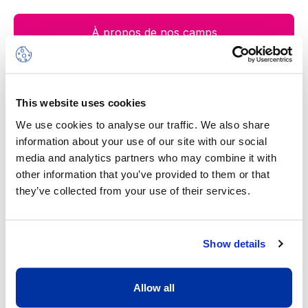
À propos de nos camps
This website uses cookies
Notre valeur ajoutée
We use cookies to analyse our traffic. We also share
information about your use of our site with our social
media and analytics partners who may combine it with
other information that you’ve provided to them or that
they’ve collected from your use of their services.
Show details
Un excellent ratio d’un adulte pour
Allow all
huit enfants