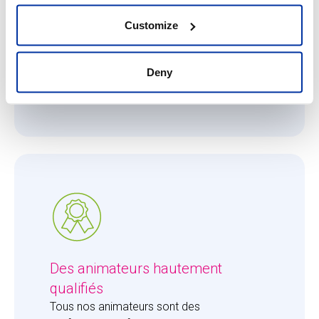
Ce qui nous importe, c'est que chaque
enfant reçoive toute l'attention qu'il ou elle
Customize
mérite. Le ratio de 8 enfants pour 1 adulte
permet à nos animateurs de se consacrer
entièrement aux enfants et de leur apporter
Deny
la juste dose d'attention.
Des animateurs hautement
qualifiés
Tous nos animateurs sont des 