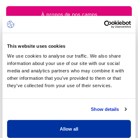
À propos de nos camps
This website uses cookies
Notre valeur ajoutée
We use cookies to analyse our traffic. We also share
information about your use of our site with our social
media and analytics partners who may combine it with
other information that you’ve provided to them or that
they’ve collected from your use of their services.
Show details
Un excellent ratio d’un adulte pour
Allow all
huit enfants