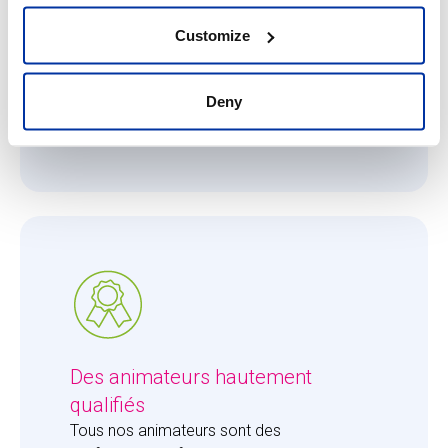
Ce qui nous importe, c'est que chaque
enfant reçoive toute l'attention qu'il ou elle
Customize
mérite. Le ratio de 8 enfants pour 1 adulte
permet à nos animateurs de se consacrer
entièrement aux enfants et de leur apporter
Deny
la juste dose d'attention.
Des animateurs hautement
qualifiés
Tous nos animateurs sont des 