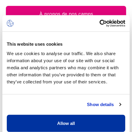
À propos de nos camps
This website uses cookies
Notre valeur ajoutée
We use cookies to analyse our traffic. We also share
information about your use of our site with our social
media and analytics partners who may combine it with
other information that you’ve provided to them or that
they’ve collected from your use of their services.
Show details
Un excellent ratio d’un adulte pour
Allow all
huit enfants