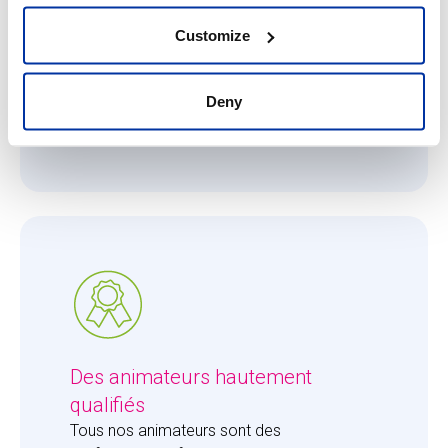
Ce qui nous importe, c'est que chaque
enfant reçoive toute l'attention qu'il ou elle
Customize
mérite. Le ratio de 8 enfants pour 1 adulte
permet à nos animateurs de se consacrer
entièrement aux enfants et de leur apporter
Deny
la juste dose d'attention.
Des animateurs hautement
qualifiés
Tous nos animateurs sont des 