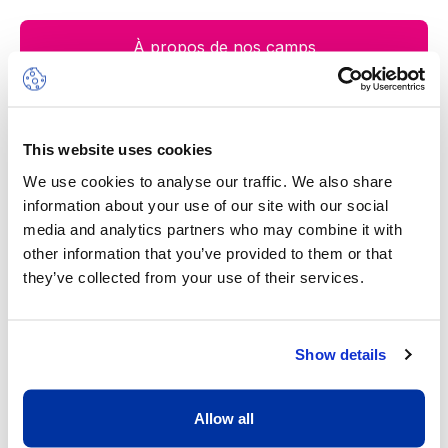
À propos de nos camps
This website uses cookies
Notre valeur ajoutée
We use cookies to analyse our traffic. We also share
information about your use of our site with our social
media and analytics partners who may combine it with
other information that you’ve provided to them or that
they’ve collected from your use of their services.
Show details
Un excellent ratio d’un adulte pour
Allow all
huit enfants