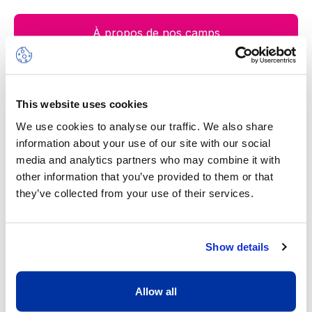
À propos de nos camps
This website uses cookies
Notre valeur ajoutée
We use cookies to analyse our traffic. We also share
information about your use of our site with our social
media and analytics partners who may combine it with
other information that you’ve provided to them or that
they’ve collected from your use of their services.
Show details
Un excellent ratio d’un adulte pour
Allow all
huit enfants