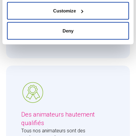
Ce qui nous importe, c'est que chaque
enfant reçoive toute l'attention qu'il ou elle
Customize
mérite. Le ratio de 8 enfants pour 1 adulte
permet à nos animateurs de se consacrer
entièrement aux enfants et de leur apporter
Deny
la juste dose d'attention.
Des animateurs hautement
qualifiés
Tous nos animateurs sont des 