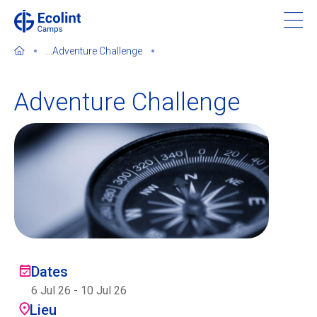
Skip
to
main
...
Adventure Challenge
content
Adventure Challenge
À propos de nos camps
Contactez-nous
Trouver un camp
Ecolint
Dates
6 Jul 26
-
10 Jul 26
Ecolint Camps
Lieu