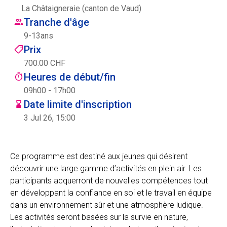
La Châtaigneraie (canton de Vaud)
Centre des arts
Tranche d'âge
9
-
13
ans
Institute
Prix
700.00 CHF
Heures de début/fin
Contact
09h00 - 17h00
Date limite d'inscription
Panier
3 Jul 26, 15:00
Se connecter
Ce programme est destiné aux jeunes qui désirent
découvrir une large gamme d’activités en plein air. Les
participants acquerront de nouvelles compétences tout
EN
FR
en développant la confiance en soi et le travail en équipe
dans un environnement sûr et une atmosphère ludique.
Les activités seront basées sur la survie en nature,