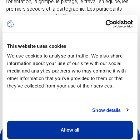
l’orientation, la grimpe, le pistage, le travail en équipe, les
premiers secours et la cartographie. Les participants
pourront mesurer leur équilibre sur un parcours
d’accrobranche.
Ce programme est une excellente occasion pour que les
jeunes s’essayent à une gamme stimulante d’activités en
This website uses cookies
plein air dans un environnement sûr et entourés d’un
personnel qualifié.
We use cookies to analyse our traffic. We also share
information about your use of our site with our social
media and analytics partners who may combine it with
other information that you’ve provided to them or that
Autres dates disponibles
they’ve collected from your use of their services.
Show details
Allow all