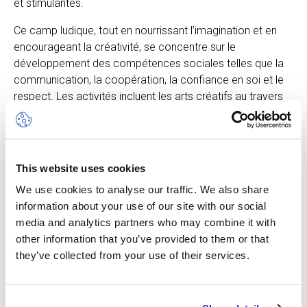
et stimulantes.
Ce camp ludique, tout en nourrissant l’imagination et en
encourageant la créativité, se concentre sur le
développement des compétences sociales telles que la
communication, la coopération, la confiance en soi et le
respect. Les activités incluent les arts créatifs au travers
d’activités manuelles et de bricolages. Mais aussi de
l'éveil musical, des jeux de motricité et des activités
sportives.
This website uses cookies
Les enfants participeront à des activités à l’intérieur et à
l’extérieur avec des équipements adaptés, et sous la
We use cookies to analyse our traffic. We also share
surveillance de professionnels bilingues. La journée sera
information about your use of our site with our social
organisée en fonction des différents besoins des jeunes
media and analytics partners who may combine it with
enfants.
other information that you’ve provided to them or that
they’ve collected from your use of their services.
Veuillez noter que les enfants doivent être propres
et capables d'utiliser les toilettes de manière
autonome.