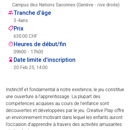
Campus des Nations Saconnex (Genève - rive droite)
Centre des arts
Tranche d'âge
3
-
4
ans
Institute
Prix
630.00 CHF
Heures de début/fin
Contact
09h00 - 17h00
Date limite d'inscription
Panier
20 Feb 25, 14:00
Se connecter
Instinctif et fondamental à notre existence, le jeu constitue
une ouverture à l’apprentissage. La plupart des
compétences acquises au cours de l’enfance sont
EN
FR
découvertes et développées par le jeu. Creative Play offre
un environnement motivant dans lequel les enfants auront
l’occasion d’apprendre à travers des activités amusantes