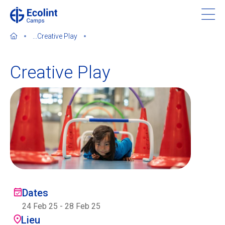
Skip
to
main
...
Creative Play
content
Creative Play
À propos de nos camps
Contactez-nous
Trouver un camp
Ecolint
Dates
24 Feb 25
-
28 Feb 25
Ecolint Camps
Lieu