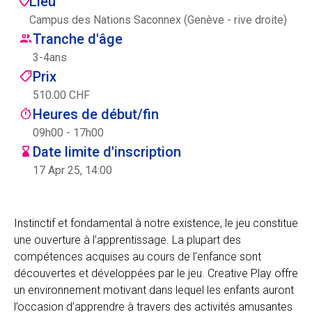
Lieu
Centre des arts
Campus des Nations Saconnex (Genève - rive droite)
Tranche d'âge
Institute
3
-
4
ans
Prix
510.00 CHF
Contact
Heures de début/fin
09h00 - 17h00
Panier
Date limite d'inscription
17 Apr 25, 14:00
Se connecter
Instinctif et fondamental à notre existence, le jeu constitue
une ouverture à l’apprentissage. La plupart des
compétences acquises au cours de l’enfance sont
EN
FR
découvertes et développées par le jeu. Creative Play offre
un environnement motivant dans lequel les enfants auront
l’occasion d’apprendre à travers des activités amusantes