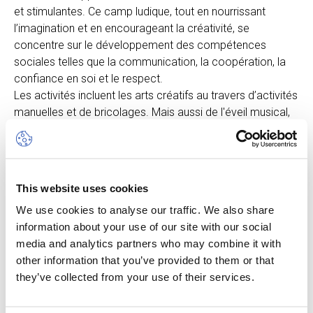
et stimulantes. Ce camp ludique, tout en nourrissant
l’imagination et en encourageant la créativité, se
concentre sur le développement des compétences
sociales telles que la communication, la coopération, la
confiance en soi et le respect.
Les activités incluent les arts créatifs au travers d’activités
manuelles et de bricolages. Mais aussi de l'éveil musical,
des jeux de motricité et des activités sportives.
Les enfants participeront à des activités à l’intérieur et à
l’extérieur avec des équipements adaptés, et sous la
surveillance de professionnels bilingues. La journée sera
This website uses cookies
organisée en fonction des différents besoins des jeunes
We use cookies to analyse our traffic. We also share
enfants.
information about your use of our site with our social
Veuillez noter que les enfants doivent être propres
media and analytics partners who may combine it with
et capables d'utiliser les toilettes de manière
other information that you’ve provided to them or that
autonome.
they’ve collected from your use of their services.