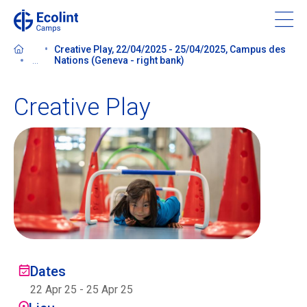
Skip
to
main
Creative Play, 22/04/2025 - 25/04/2025, Campus des
content
...
Nations (Geneva - right bank)
Creative Play
À propos de nos camps
Contactez-nous
Trouver un camp
Ecolint
Dates
Ecolint Camps
22 Apr 25
-
25 Apr 25