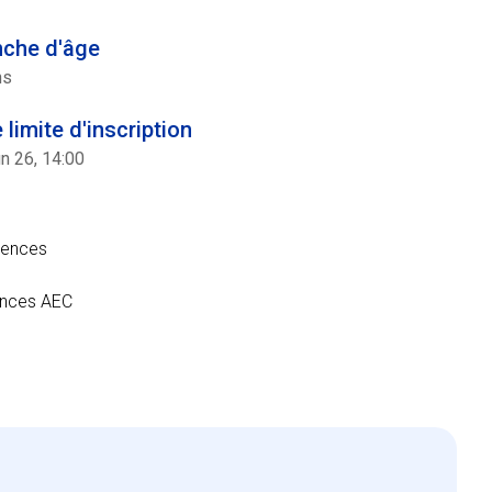
nche d'âge
ns
 limite d'inscription
n 26, 14:00
étences
ences AEC