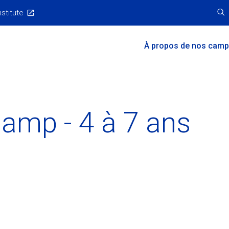
nstitute
Main
À propos de nos cam
Menu
Camp - 4 à 7 ans