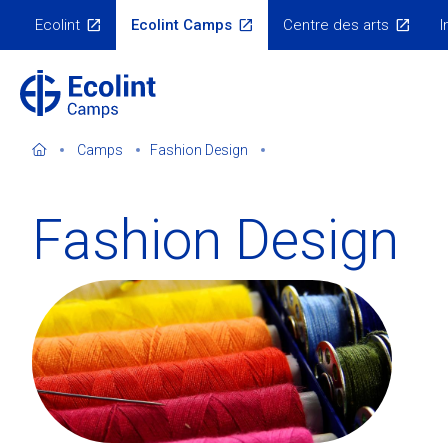
Skip
Ecolint
Ecolint Camps
Centre des arts
I
to
Menu
Écosystème
main
content
Camps
Fashion Design
Fashion Design