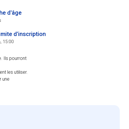
he d'âge
s
imite d'inscription
6, 15:00
 Ils pourront
t les utiliser.
r une