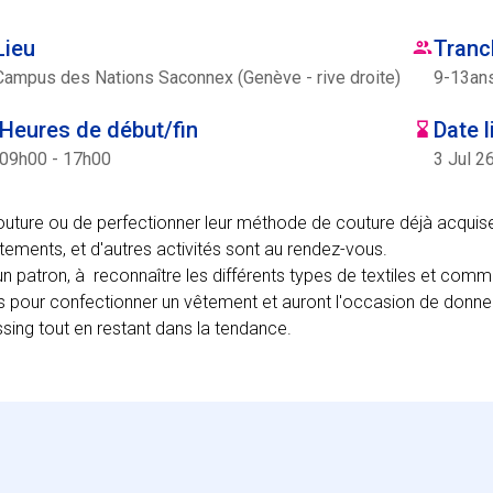
Lieu
Tranc
Campus des Nations Saconnex (Genève - rive droite)
9
-
13
an
Heures de début/fin
Date l
09h00 - 17h00
3 Jul 2
uture ou de perfectionner leur méthode de couture déjà acquise.
vêtements, et d'autres activités sont au rendez-vous.
un patron, à reconnaître les différents types de textiles et commen
es pour confectionner un vêtement et auront l'occasion de donne
sing tout en restant dans la tendance.