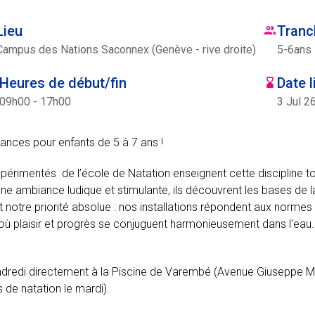
Lieu
Tranc
Campus des Nations Saconnex (Genève - rive droite)
5
-
6
ans
Heures de début/fin
Date l
09h00 - 17h00
3 Jul 2
ances pour enfants de 5 à 7 ans !
expérimentés de l’école de Natation enseignent cette discipline t
ne ambiance ludique et stimulante, ils découvrent les bases de l
otre priorité absolue : nos installations répondent aux normes 
 où plaisir et progrès se conjuguent harmonieusement dans l'eau.
 vendredi directement à la Piscine de Varembé (Avenue Giuseppe 
s de natation le mardi).