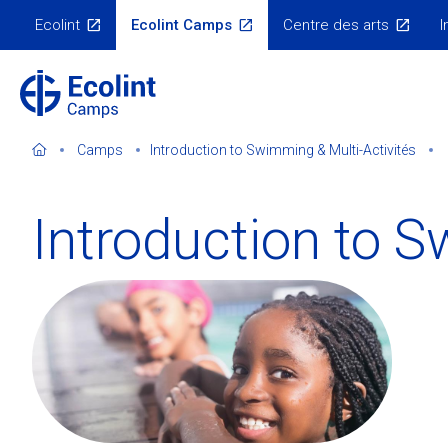
Skip
Ecolint
Ecolint Camps
Centre des arts
I
to
Menu
Écosystème
main
content
Camps
Introduction to Swimming & Multi-Activités
Introduction to S