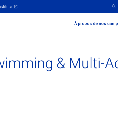
nstitute
Main
À propos de nos cam
Menu
wimming & Multi-Ac