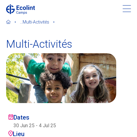
Skip
to
main
...
Multi-Activités
content
Multi-Activités
À propos de nos camps
Contactez-nous
Trouver un camp
Ecolint
Dates
30 Jun 25
-
4 Jul 25
Ecolint Camps
Lieu