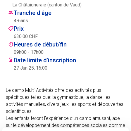
La Châtaigneraie (canton de Vaud)
Centre des arts
Tranche d'âge
4
-
6
ans
Institute
Prix
630.00 CHF
Heures de début/fin
Contact
09h00 - 17h00
Date limite d'inscription
Panier
27 Jun 25, 16:00
Se connecter
Le camp Multi-Activités offre des activités plus
spécifiques telles que: la gymnastique, la danse, les
activités manuelles, divers jeux, les sports et découvertes
EN
FR
scientifiques.
Les enfants feront l’expérience d’un camp amusant, axé
sur le développement des compétences sociales comme