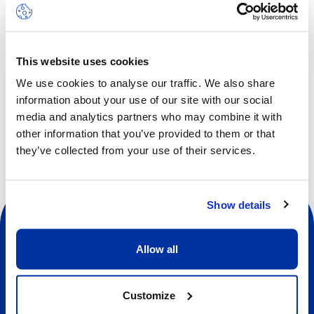
la communication, la coopération, la conscience de soi, la
confiance en soi, l’empathie et le respect.
This website uses cookies
We use cookies to analyse our traffic. We also share
information about your use of our site with our social
Autres dates disponibles
media and analytics partners who may combine it with
other information that you’ve provided to them or that
they’ve collected from your use of their services.
Show details
Allow all
Sociale
Customize