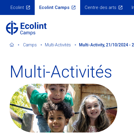
Skip
Ecolint
Ecolint Camps
Centre des arts
I
to
Menu
Écosystème
main
content
Camps
Multi-Activités
Multi-Activity, 21/10/2024 -
Multi-Activités