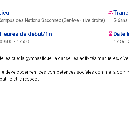
Lieu
Tranc
Campus des Nations Saconnex (Genève - rive droite)
5
-
6
ans
Heures de début/fin
Date l
09h00 - 17h00
17 Oct 
elles que: la gymnastique, la danse, les activités manuelles, diver
sur le développement des compétences sociales comme la commu
pathie et le respect.