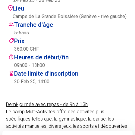
24 Feb 25
-
28 Feb 25
Centre des arts
Lieu
Camps de La Grande Boissière (Genève - rive gauche)
Institute
Tranche d'âge
5
-
6
ans
Prix
Contact
360.00 CHF
Heures de début/fin
Panier
09h00 - 13h00
Date limite d'inscription
20 Feb 25, 14:00
Se connecter
Demi-journée avec repas - de 9h à 13h
Le camp Multi-Activités offre des activités plus
EN
FR
spécifiques telles que: la gymnastique, la danse, les
activités manuelles, divers jeux, les sports et découvertes
scientifiques.