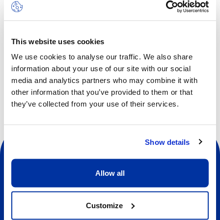
Les enfants feront l’expérience d’un camp amusant, axé
sur le développement des compétences sociales comme
la communication, la coopération, la conscience de soi, la
This website uses cookies
confiance en soi, l’empathie et le respect.
We use cookies to analyse our traffic. We also share
information about your use of our site with our social
media and analytics partners who may combine it with
other information that you’ve provided to them or that
they’ve collected from your use of their services.
Show details
Allow all
Sociale
Customize