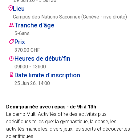
29 Jun 26
-
3 Jul 26
Centre des arts
Lieu
Campus des Nations Saconnex (Genève - rive droite)
Institute
Tranche d'âge
5
-
6
ans
Prix
Contact
370.00 CHF
Heures de début/fin
Panier
09h00 - 13h00
Date limite d'inscription
25 Jun 26, 14:00
Se connecter
Demi-journée avec repas - de 9h à 13h
Le camp Multi-Activités offre des activités plus
EN
FR
spécifiques telles que: la gymnastique, la danse, les
activités manuelles, divers jeux, les sports et découvertes
scientifiques.