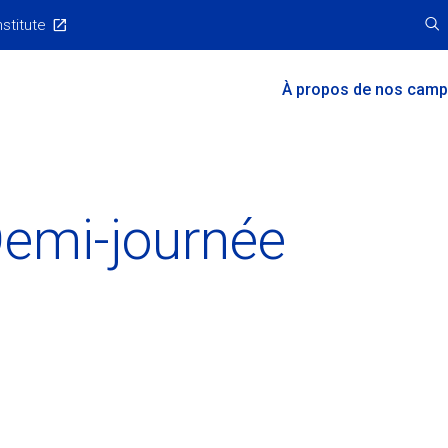
nstitute
Main
À propos de nos cam
Menu
 Demi-journée