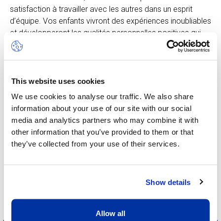
satisfaction à travailler avec les autres dans un esprit
d’équipe. Vos enfants vivront des expériences inoubliables
et développeront les qualités personnelles positives qui
les aideront à persévérer dans la réalisation de leurs défis.
Le camp Multi-Sports inclut les activités suivantes :
football, basketball, badminton, hockey sur gazon,
escalade et plus encore, chacune adaptée à l’âge des
This website uses cookies
participants. Le rythme est soutenu afin de stimuler
We use cookies to analyse our traffic. We also share
l’enthousiasme et la curiosité. Dans ce camp, la notion
information about your use of our site with our social
d’apprentissage est intimement liée à celle du jeu.
media and analytics partners who may combine it with
other information that you’ve provided to them or that
they’ve collected from your use of their services.
Show details
Allow all