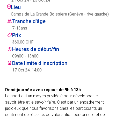
21 Oct 24
-
25 Oct 24
Centre des arts
Lieu
Camps de La Grande Boissière (Genève - rive gauche)
Institute
Tranche d'âge
7
-
13
ans
Prix
Contact
360.00 CHF
Heures de début/fin
Panier
09h00 - 13h00
Date limite d'inscription
17 Oct 24, 14:00
Se connecter
Demi-journée avec repas - de 9h à 13h
Le sport est un moyen privilégié pour développer le
EN
FR
savoir-être et le savoir-faire. C’est par un encadrement
judicieux que nous favorisons chez les participants un
sentiment de réussite, de valorisation personnelle et de