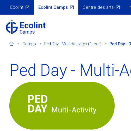
Skip
Ecolint
Ecolint Camps
Centre des arts
I
to
Menu
Écosystème
main
content
Camps
Ped Day - Multi-Activités (1 jour)
Ped Day - O
Ped Day - Multi-Ac