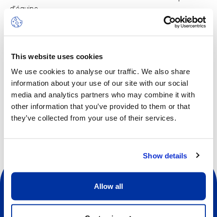
d’équipe.
Le camp Multi-Sports peut inclure les activités suivantes :
football, basketball, badminton, hockey sur gazon,
baseball, softball et plus encore, chacune adaptée à l’âge
This website uses cookies
des participants. Le rythme est soutenu afin de stimuler
We use cookies to analyse our traffic. We also share
l’enthousiasme et la curiosité. Dans ce camp, la notion
information about your use of our site with our social
d’apprentissage est intimement liée à celle du jeu.
media and analytics partners who may combine it with
other information that you’ve provided to them or that
they’ve collected from your use of their services.
Show details
Allow all