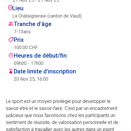
21 Nov 25
-
21 Nov 25
Centre des arts
Lieu
La Châtaigneraie (canton de Vaud)
Institute
Tranche d'âge
7
-
13
ans
Prix
Contact
100.00 CHF
Heures de début/fin
Panier
09h00 - 17h00
Date limite d'inscription
20 Nov 25, 16:00
Se connecter
Le sport est un moyen privilégié pour développer le
savoir-être et le savoir-faire. C’est par un encadrement
EN
FR
judicieux que nous favorisons chez les participants un
sentiment de réussite, de valorisation personnelle et de
satisfaction à travailler avec les autres dans un esprit