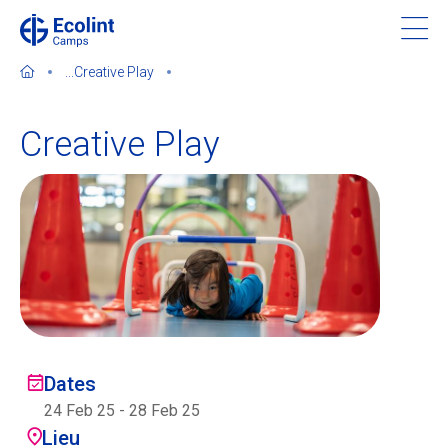
Skip
to
main
...
Creative Play
content
Creative Play
À propos de nos camps
Contactez-nous
Trouver un camp
Ecolint
Dates
24 Feb 25
-
28 Feb 25
Ecolint Camps
Lieu