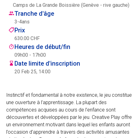
Camps de La Grande Boissière (Genève - rive gauche)
Centre des arts
Tranche d'âge
3
-
4
ans
Institute
Prix
630.00 CHF
Heures de début/fin
Contact
09h00 - 17h00
Date limite d'inscription
Panier
20 Feb 25, 14:00
Se connecter
Instinctif et fondamental à notre existence, le jeu constitue
une ouverture à l’apprentissage. La plupart des
compétences acquises au cours de l’enfance sont
EN
FR
découvertes et développées par le jeu. Creative Play offre
un environnement motivant dans lequel les enfants auront
l’occasion d’apprendre à travers des activités amusantes