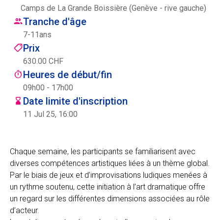
Camps de La Grande Boissière (Genève - rive gauche)
Centre des arts
Tranche d'âge
7
-
11
ans
Institute
Prix
630.00 CHF
Heures de début/fin
Contact
09h00 - 17h00
Date limite d'inscription
Panier
11 Jul 25, 16:00
Se connecter
Chaque semaine, les participants se familiarisent avec
diverses compétences artistiques liées à un thème global.
Par le biais de jeux et d’improvisations ludiques menées à
EN
FR
un rythme soutenu, cette initiation à l’art dramatique offre
un regard sur les différentes dimensions associées au rôle
d’acteur.