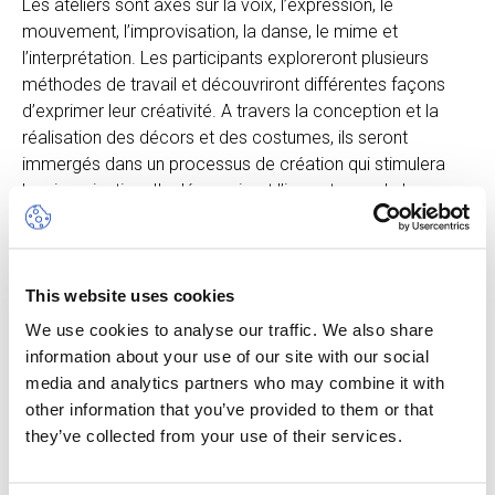
Les ateliers sont axés sur la voix, l’expression, le
mouvement, l’improvisation, la danse, le mime et
l’interprétation. Les participants exploreront plusieurs
méthodes de travail et découvriront différentes façons
d’exprimer leur créativité. A travers la conception et la
réalisation des décors et des costumes, ils seront
immergés dans un processus de création qui stimulera
leur imagination. Ils découvriront l’importance de la
créativité dans leur quotidien et comment elle s’associe
au monde du théâtre.
Les ateliers, centrés sur un thème différent chaque
This website uses cookies
semaine, développent des compétences multiples dans
un environnement amusant et décontracté. Bien que les
We use cookies to analyse our traffic. We also share
professeurs soient bilingues, les activités sont proposées
information about your use of our site with our social
en anglais. A la fin de chaque semaine, les participants se
media and analytics partners who may combine it with
produiront dans une courte pièce de théâtre.
other information that you’ve provided to them or that
Les enfants auront également l’occasion de participer aux
they’ve collected from your use of their services.
activités des autres camps.