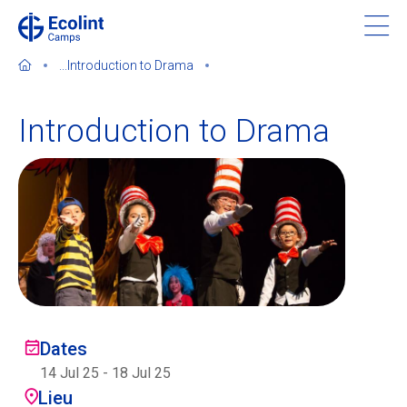
Skip
to
main
...
Introduction to Drama
content
Introduction to Drama
À propos de nos camps
Contactez-nous
Trouver un camp
Ecolint
Dates
14 Jul 25
-
18 Jul 25
Ecolint Camps
Lieu