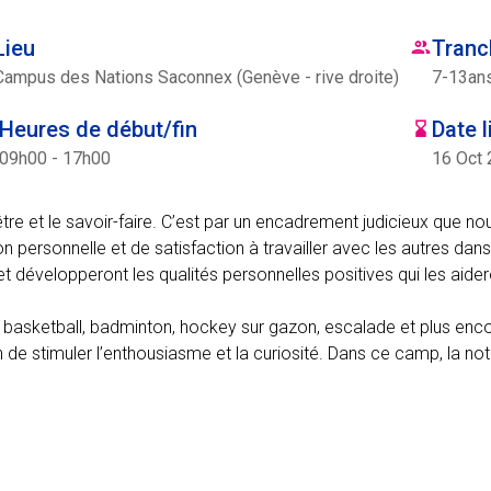
Lieu
Tranc
Campus des Nations Saconnex (Genève - rive droite)
7
-
13
an
Heures de début/fin
Date l
09h00 - 17h00
16 Oct 
tre et le savoir-faire. C’est par un encadrement judicieux que no
on personnelle et de satisfaction à travailler avec les autres dans
t développeront les qualités personnelles positives qui les aider
ll, basketball, badminton, hockey sur gazon, escalade et plus en
 de stimuler l’enthousiasme et la curiosité. Dans ce camp, la not