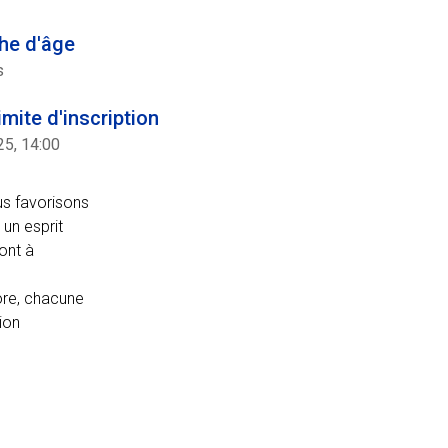
he d'âge
s
imite d'inscription
25, 14:00
us favorisons
 un esprit
ont à
core, chacune
ion