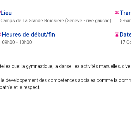
Lieu
Tra
Camps de La Grande Boissière (Genève - rive gauche)
5
-
6
a
Heures de début/fin
Date
09h00 - 13h00
17 Oc
elles que: la gymnastique, la danse, les activités manuelles, diver
sur le développement des compétences sociales comme la commu
pathie et le respect.