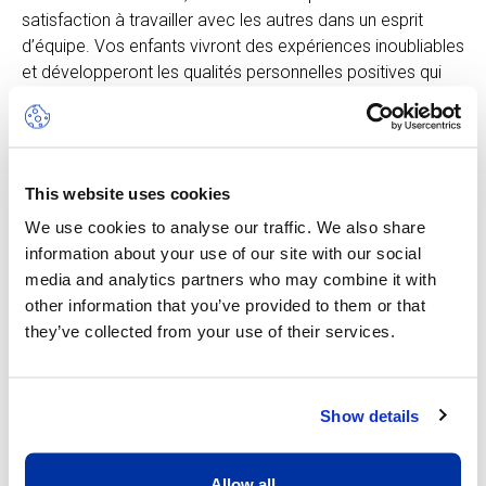
satisfaction à travailler avec les autres dans un esprit
d’équipe. Vos enfants vivront des expériences inoubliables
et développeront les qualités personnelles positives qui
les aideront à persévérer dans la réalisation de leurs défis.
Le camp Multi-Sports inclut les activités suivantes :
football, basketball, badminton, hockey sur gazon,
escalade et plus encore, chacune adaptée à l’âge des
This website uses cookies
participants. Le rythme est soutenu afin de stimuler
We use cookies to analyse our traffic. We also share
l’enthousiasme et la curiosité. Dans ce camp, la notion
information about your use of our site with our social
d’apprentissage est intimement liée à celle du jeu.
media and analytics partners who may combine it with
other information that you’ve provided to them or that
they’ve collected from your use of their services.
Autres dates disponibles
Show details
Allow all