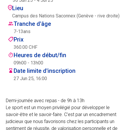
30 Jun 25
-
4 Jul 25
Centre des arts
Lieu
Campus des Nations Saconnex (Genève - rive droite)
Institute
Tranche d'âge
7
-
13
ans
Prix
Contact
360.00 CHF
Heures de début/fin
Panier
09h00 - 13h00
Date limite d'inscription
27 Jun 25, 16:00
Se connecter
Demi-journée avec repas - de 9h à 13h
Le sport est un moyen privilégié pour développer le
EN
FR
savoir-être et le savoir-faire. C’est par un encadrement
judicieux que nous favorisons chez les participants un
sentiment de réussite, de valorisation personnelle et de