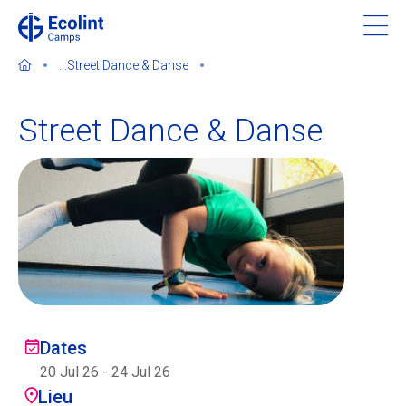
Skip
to
main
...
Street Dance & Danse
content
Street Dance & Danse
À propos de nos camps
Contactez-nous
Trouver un camp
Ecolint
Dates
20 Jul 26
-
24 Jul 26
Ecolint Camps
Lieu