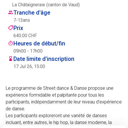
La Châtaigneraie (canton de Vaud)
Centre des arts
Tranche d'âge
7
-
13
ans
Institute
Prix
640.00 CHF
Heures de début/fin
Contact
09h00 - 17h00
Date limite d'inscription
Panier
17 Jul 26, 15:00
Se connecter
Le programme de Street dance & Danse propose une
expérience formidable et palpitante pour tous les
participants, indépendamment de leur niveau d’expérience
EN
FR
de danse.
Les participants exploreront une variété de danses
incluant, entre autres, le hip hop, la danse moderne, la