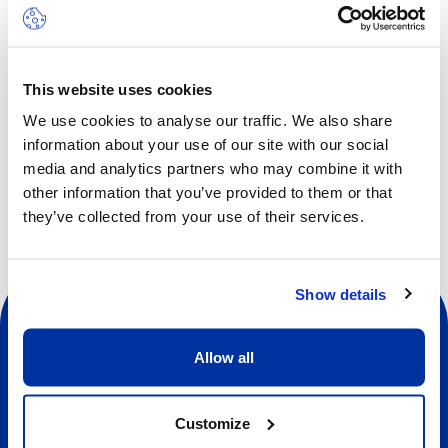
Zumba et bien d’autres. Les élèves amélioreront leurs
compétences générales, apprendront de nouveaux
éléments et astuces, élaboreront de nouvelles
chorégraphies, progresseront en souplesse et en
This website uses cookies
endurance, s’entraîneront avec d’excellents entraîneurs et
We use cookies to analyse our traffic. We also share
se feront de nouveaux amis.
information about your use of our site with our social
media and analytics partners who may combine it with
other information that you’ve provided to them or that
they’ve collected from your use of their services.
Show details
Allow all
Sociale
Customize